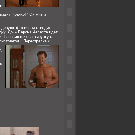
и
 видит Франко!? Он жив и
е девушка) Беверли отводит
дку. Дочь Барона Челеста идет
м. Папа спешит на выручку с
пистолетом. Перестрелка с
т
,
та