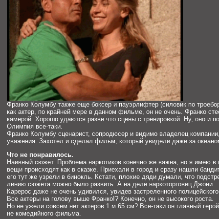
Франко Колумбу также еще боксер и пауэрлифтер (силовик по троебор
как актер, по крайней мере в данном фильме, он не очень. Франко ст
камерой. Хорошо удаются разве что сцены с тренировкой. Ну, оно и п
Олимпия все-таки.
Франко Колумбу сценарист, сопродюсер и видимо владелец компании
уважения. Захотел и сделал фильм, который увидели даже за океаном
Что не понравилось.
Наивный сюжет. Проблема наркотиков конечно же важна, но я имею в
вещи происходят как в сказке. Приехали в город и сразу нашли банди
его тут же узрели в бинокль. Кстати, плохие дяди думали, что подс
линию сюжета можно было развить. А на деле наркоторговец Джони
Карерос даже не очень удивился, увидев застреленного полицейского
Все актеры на голову выше Франко!? Конечно, он не высокого роста.
Но не ужели совсем нет актеров 1 м 65 см? Все-таки он главный герой
не комедийного фильма.