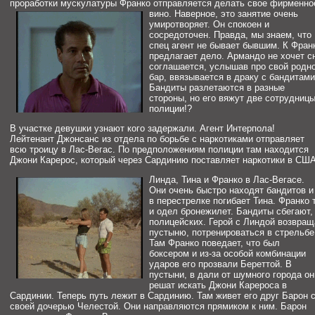
проработки мускулатуры Франко отправляется делать свое фирменно
вино.
Наверное, это занятие очень
умиротворяет. Он спокоен и
сосредоточен. Правда, мы знаем, что
спец агент не бывает бывшим. К Фран
предлагает дело. Армандо не хочет сн
соглашается, услышав про свой родно
бар, ввязывается в драку с бандитами
Бандиты разлетаются в разные
стороны, но его вяжут две сотрудниц
полиции!?
В участке девушки узнают кого задержали. Агент Интерпола!
Лейтенант Джонсанс из отдела по борьбе с наркотиками отправляет
всю троицу в Лас-Вегас. По предположениям полиции там находится
Джони Карерос, который через Сардинию поставляет наркотики в США
Линда, Тина и Франко в Лас-Вегасе.
Они очень быстро находят бандитов и
в перестрелке погибает Тина. Франко 
и одел бронежилет. Бандиты сбегают, 
полицейских. Герой с Линдой возвращ
пустыню, потренироваться в стрельбе
Там Франко поведает, что был
боксером и из-за особой комбинации
ударов его прозвали Береттой. В
пустыни, в дали от шумного города он
решат искать Джони Карероса в
Сардинии. Теперь путь лежит в Сардинию. Там живет его друг Барон 
своей дочерью Челестой. Они направляются прямиком к ним. Барон