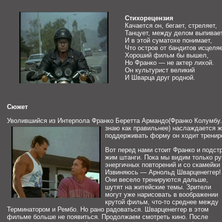
Стихорецензия
Качается он, бегает, стреляет,
Танцует, между делом выпивает
И в этой суматохе понимает,
Что остров от бандитов исцеляе
Хороший фильм бы вышел,
Но Франко — не актер лихой.
Он культурист великий
И Шварца друг родной.
Сюжет
Уволившийся из Интерпола Франко Беретта Армандо(Франко Колумбу
знаю как правильнее) наслаждается 
поддерживать форму он ходит трениро
Вот перед нами стоит Франко и подс
жим штанги. Пока мы видим только ру
энергичных повторений и со скамейки
Извиняюсь — Арнольд Шварценеггер!
Они весело тренируются дальше,
шутят на житейские темы. Зрители
могут уже нарисовать в воображении
крутой фильм, что-то среднее между
Терминатором и Рембо. Но рано радоваться. Шварценеггер в этом
фильме больше не появиться. Продолжаем смотреть кино. После