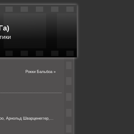
Га)
тики
Рокки Бальбоа
»
тро, Арнольд Шварценеггер,…