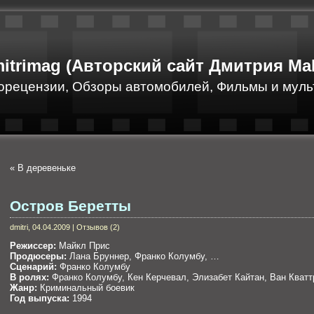
itrimag (Авторский сайт Дмитрия Ма
орецензии, Обзоры автомобилей, Фильмы и муль
«
В деревеньке
Остров Беретты
dmitri, 04.04.2009 | Отзывов (2)
Режиссер:
Майкл Прис
Продюсеры:
Лана Бруннер, Франко Колумбу, …
Сценарий:
Франко Колумбу
В ролях:
Франко Колумбу, Кен Керчевал, Элизабет Кайтан, Ван Кват
Жанр:
Криминальный боевик
Год выпуска:
1994