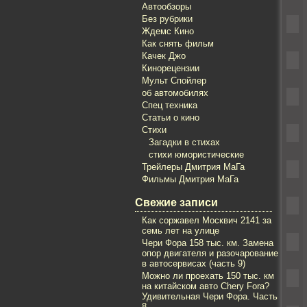
Автообзоры
Без рубрики
Ждемс Кино
Как снять фильм
Качек Джо
Кинорецензии
Мульт Спойлер
об автомобилях
Спец техника
Статьи о кино
Стихи
Загадки в стихах
стихи юмористические
Трейлеры Дмитрия МаГа
Фильмы Дмитрия МаГа
Свежие записи
Как соржавел Mосквич 2141 за
семь лет на улице
Чери Фора 158 тыс. км. Замена
опор двигателя и разочарование
в автосервисах (часть 9)
Можно ли проехать 150 тыс. км
на китайском авто Chery Fora?
Удивительная Чери Фора. Часть
8.