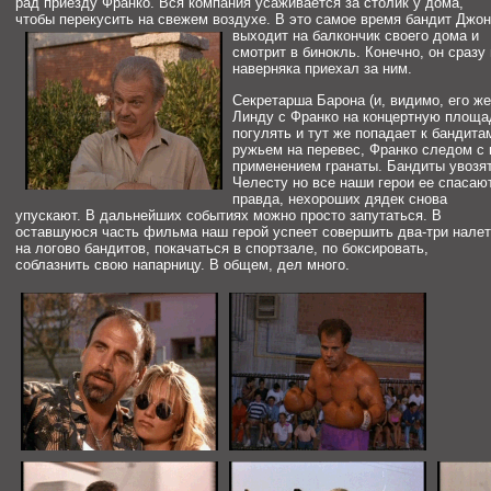
рад приезду Франко. Вся компания усаживается за столик у дома,
чтобы перекусить на свежем воздухе. В это самое время бандит
Джон
выходит на балкончик своего дома и
смотрит в бинокль. Конечно, он сразу
наверняка приехал за ним.
Секретарша Барона (и, видимо, его ж
Линду с Франко на концертную площа
погулять и тут же попадает к бандита
ружьем на перевес, Франко следом с 
применением гранаты.
Бандиты увозя
Челесту но все наши герои ее спасают
правда, нехороших дядек снова
упускают. В дальнейших событиях можно просто запутаться. В
оставшуюся часть фильма наш герой успеет совершить два-три нале
на логово бандитов, покачаться в спортзале, по боксировать,
соблазнить свою напарницу. В общем, дел много.