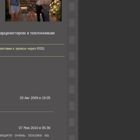
арценеггером и поклонникам
тветами к записи через
RSS
.
20 Авг 2009 в 19:05
07 Янв 2010 в 05:36
пишите очень похоже на