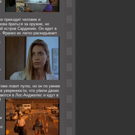
е
ко приходит человек и
ова браться за оружие, но
й остров Сардинию. Он идет в
. Франко их легко раскидывает.
ы
.
тоже ловит пулю, но он по умнее
в уверенности, что убили двоих
аются в Лос-Анджелес и едут в
!
и
со