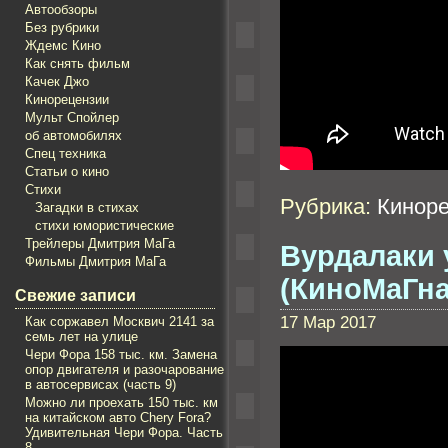
Автообзоры
Без рубрики
Ждемс Кино
Как снять фильм
Качек Джо
Кинорецензии
Мульт Спойлер
об автомобилях
Спец техника
Статьи о кино
Стихи
Рубрика:
Кинор
Загадки в стихах
стихи юмористические
Трейлеры Дмитрия МаГа
Вурдалаки 
Фильмы Дмитрия МаГа
(КиноМаГна
Свежие записи
17 Мар 2017
Как соржавел Mосквич 2141 за
семь лет на улице
Чери Фора 158 тыс. км. Замена
опор двигателя и разочарование
в автосервисах (часть 9)
Можно ли проехать 150 тыс. км
на китайском авто Chery Fora?
Удивительная Чери Фора. Часть
8.