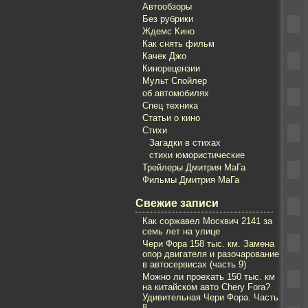
Автообзоры
Без рубрики
Ждемс Кино
Как снять фильм
Качек Джо
Кинорецензии
Мульт Спойлер
об автомобилях
Спец техника
Статьи о кино
Стихи
Загадки в стихах
стихи юмористические
Трейлеры Дмитрия МаГа
Фильмы Дмитрия МаГа
Свежие записи
Как соржавел Mосквич 2141 за
семь лет на улице
Чери Фора 158 тыс. км. Замена
опор двигателя и разочарование
в автосервисах (часть 9)
Можно ли проехать 150 тыс. км
на китайском авто Chery Fora?
Удивительная Чери Фора. Часть
8.