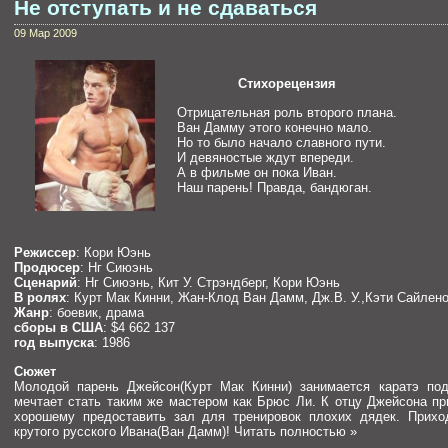
Не отступать и не сдаваться
09 Мар 2009
Стихорецензия
Отрицательная роль второго плана.
Ван Дамму этого конечно мало.
Но то было начало славного пути.
И девяностые ждут впереди.
А в фильме он пока Иван.
Наш парень! Правда, бандюган.
Режиссер
: Кори Юэнь
Продюсер
: Нг Сиюэнь
Сценарий
: Нг Сиюэнь, Кит У. Стрэндберг, Кори Юэнь
В ролях
: Курт Мак Кинни, Жан-Клод Ван Дамм, Дж.В. У.,Кэти Сайлено
Жанр
: боевик, драма
сборы в США
: $4 662 137
год выпуска
: 1986
Сюжет
Молодой парень Джейсон(Курт Мак Кинни) занимается каратэ под
мечтает стать таким же мастером как Брюс Ли. К отцу Джейсона пр
хорошему предоставить зал для тренировок плохих дядек. Прихо
крутого русского Ивана(Ван Дамм)!
Читать полностью »