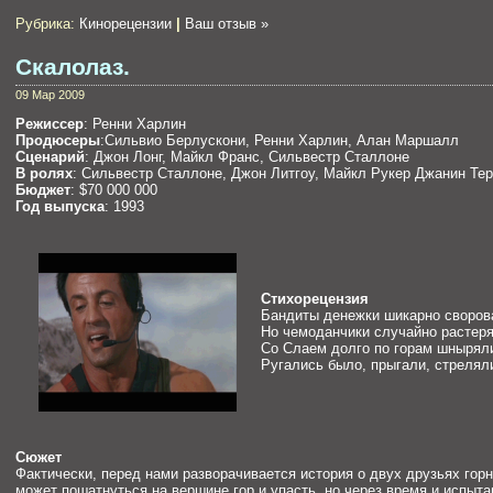
Рубрика:
Кинорецензии
|
Ваш отзыв »
Скалолаз.
09 Мар 2009
Режиссер
: Ренни Харлин
Продюсеры
:Сильвио Берлускони, Ренни Харлин, Алан Маршалл
Сценарий
: Джон Лонг, Майкл Франс, Сильвестр Сталлоне
В ролях
: Сильвестр Сталлоне, Джон Литгоу, Майкл Рукер Джанин Те
Бюджет
: $70 000 000
Год выпуска
: 1993
Стихорецензия
Бандиты денежки шикарно своров
Но чемоданчики случайно растеря
Со Слаем долго по горам шнырял
Ругались было, прыгали, стрелял
Сюжет
Фактически, перед нами разворачивается история о двух друзьях горн
может пошатнуться на вершине гор и упасть, но через время и испыт