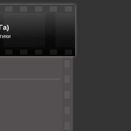
Га)
тики