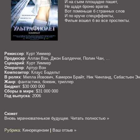
И на съем площадке пашет,
Не щадя броню врагов.
Вот поменьше б странных слов
И по круче спецэффекты,
Фильм вошел б во все проспекты.
Режиссер
: Курт Уиммер
Продюсер
: Аллан Ван, Джон Балдеччи, Полин Чан, …
Сценарий
: Курт Уиммер
Оператор
: Артур Вон
Композитор
: Клаус Бадельт
В ролях
: Милла Йовович, Камерон Брайт, Ник Чинланд, Себастьен Э
Жанр
: фантастика, боевик, триллер
Бюджет
: $30 000 000
Сборы в мире
: $31 000 000
Год выпуска
: 2006
Сюжет
Вновь мрачноватенькое будущее.
Читать полностью »
Рубрика:
Кинорецензии
|
Ваш отзыв »