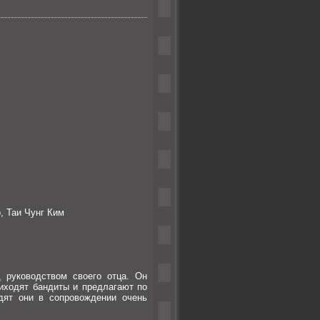
, Таи Чунг Ким
 руководством своего отца. Он
иходят бандиты и предлагают по
дят они в сопровождении очень