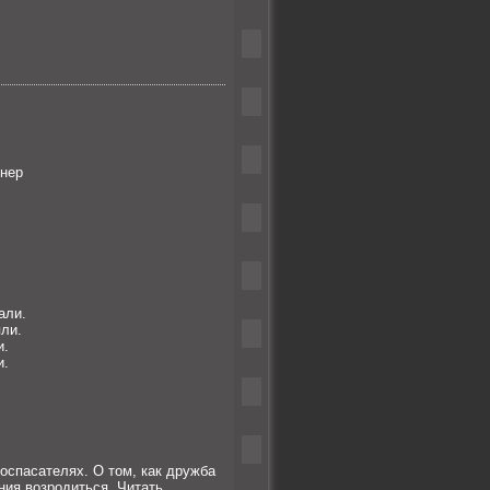
рнер
али.
ли.
и.
и.
оспасателях. О том, как дружба
ания возродиться.
Читать