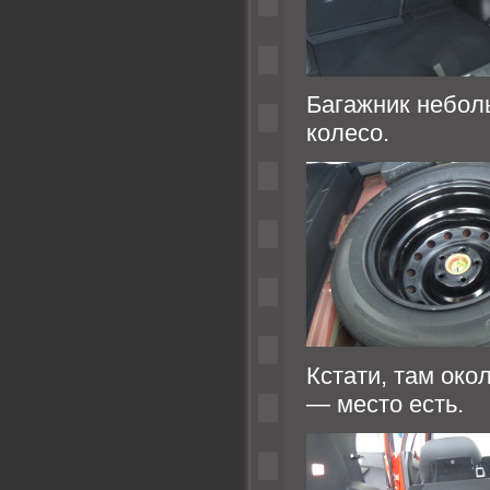
Багажник неболь
колесо.
Кстати, там око
— место есть.