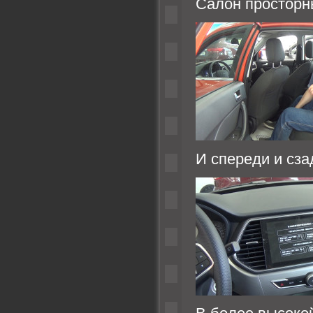
Салон просторны
И спереди и сза