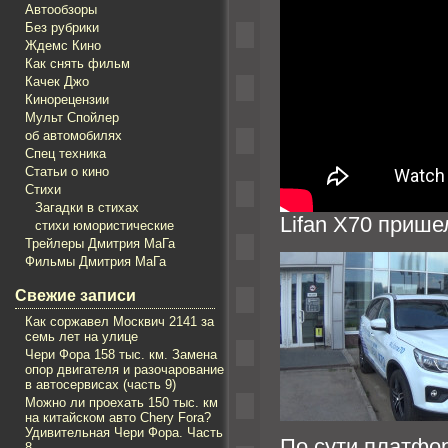
Автообзоры
Без рубрики
Ждемс Кино
Как снять фильм
Качек Джо
Кинорецензии
Мульт Спойлер
об автомобилях
Спец техника
Статьи о кино
Стихи
Загадки в стихах
Lifan X70 прише
стихи юмористические
Трейлеры Дмитрия МаГа
Фильмы Дмитрия МаГа
Свежие записи
Как соржавел Mосквич 2141 за
семь лет на улице
Чери Фора 158 тыс. км. Замена
опор двигателя и разочарование
в автосервисах (часть 9)
Можно ли проехать 150 тыс. км
на китайском авто Chery Fora?
Удивительная Чери Фора. Часть
По сути платфор
8.