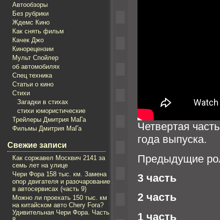
Автообзоры
Без рубрики
Ждемс Кино
Как снять фильм
Качек Джо
Кинорецензии
Мульт Спойлер
об автомобилях
Спец техника
Статьи о кино
Стихи
Загадки в стихах
стихи юмористические
Трейлеры Дмитрия МаГа
Четвертая часть
Фильмы Дмитрия МаГа
года выпуска.
Свежие записи
Предыдущие рол
Как соржавел Mосквич 2141 за
семь лет на улице
Чери Фора 158 тыс. км. Замена
3 часть
опор двигателя и разочарование
в автосервисах (часть 9)
2 часть
Можно ли проехать 150 тыс. км
на китайском авто Chery Fora?
Удивительная Чери Фора. Часть
1 часть
8.