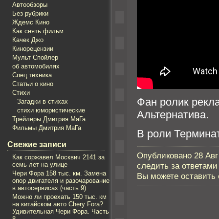
Автообзоры
Без рубрики
Ждемс Кино
Как снять фильм
Качек Джо
Кинорецензии
Мульт Спойлер
об автомобилях
Спец техника
Статьи о кино
Стихи
Фан ролик рекла
Загадки в стихах
стихи юмористические
Альтернатива.
Трейлеры Дмитрия МаГа
Фильмы Дмитрия МаГа
В роли Термина
Свежие записи
Опубликовано 28 Авг 
Как соржавел Mосквич 2141 за
семь лет на улице
следить за ответами
Чери Фора 158 тыс. км. Замена
Вы можете оставить с
опор двигателя и разочарование
в автосервисах (часть 9)
Можно ли проехать 150 тыс. км
на китайском авто Chery Fora?
Удивительная Чери Фора. Часть
8.