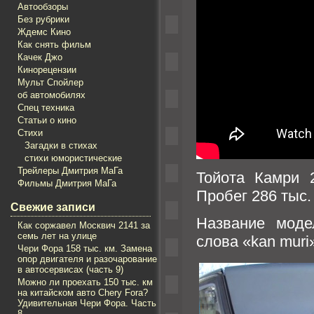
Автообзоры
Без рубрики
Ждемс Кино
Как снять фильм
Качек Джо
Кинорецензии
Мульт Спойлер
об автомобилях
Спец техника
Статьи о кино
Стихи
Загадки в стихах
стихи юмористические
Трейлеры Дмитрия МаГа
Тойота Камри 2
Фильмы Дмитрия МаГа
Пробег 286 тыс.
Свежие записи
Название моде
Как соржавел Mосквич 2141 за
семь лет на улице
слова «kan muri
Чери Фора 158 тыс. км. Замена
опор двигателя и разочарование
в автосервисах (часть 9)
Можно ли проехать 150 тыс. км
на китайском авто Chery Fora?
Удивительная Чери Фора. Часть
8.