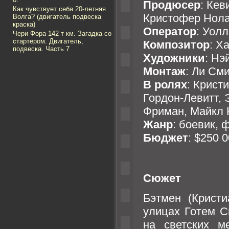
Продюсер
: Кев
Как чувствует себя 20-летняя
Кристофер Нол
Волга? (двигатель подвеска
краска)
Оператор
: Уол
Чери Фора 142 т км. Загадка со
стартером. Двигатель,
Композитор
: Х
подвеска. Часть 7
Художники
: Нэ
Монтаж
: Ли См
В ролях
: Крист
Гордон-Левитт, 
Фриман, Майкл
Жанр
: боевик, 
Бюджет
: $250 
Сюжет
Бэтмен (Крист
улицах Готем С
на светских м