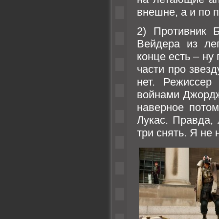
внешне, а и по
2) Противник 
Вейдера из ле
конце есть – ну
части про звезд
нет. Режиссер
войнами Джордж
наверное потом
Лукас. Правда,
три снять. Я не