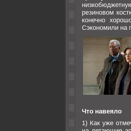
низкобюджетну
резиновом кост
конечно хорош
Сэкономили на 
Что навеяло
1) Как уже отм
на летающие ап