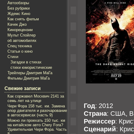
Автообзоры
Без рубрики
Ждемс Кино
Как снять фильм
Качек Джо
Кинорецензии
Мульт Спойлер
об автомобилях
Спец техника
Статьи о кино
Стихи
Загадки в стихах
стихи юмористические
Трейлеры Дмитрия МаГа
Фильмы Дмитрия МаГа
Свежие записи
Как соржавел Mосквич 2141 за
семь лет на улице
Год
: 2012
Чери Фора 158 тыс. км. Замена
опор двигателя и разочарование
Страна
: США, 
в автосервисах (часть 9)
Режиссер
: Кри
Можно ли проехать 150 тыс. км
на китайском авто Chery Fora?
Сценарий
: Кри
Удивительная Чери Фора. Часть
8.