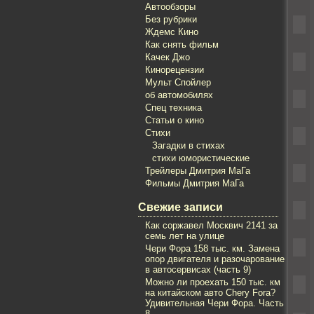
Автообзоры
Без рубрики
Ждемс Кино
Как снять фильм
Качек Джо
Кинорецензии
Мульт Спойлер
об автомобилях
Спец техника
Статьи о кино
Стихи
Загадки в стихах
стихи юмористические
Трейлеры Дмитрия МаГа
Фильмы Дмитрия МаГа
Свежие записи
Как соржавел Mосквич 2141 за
семь лет на улице
Чери Фора 158 тыс. км. Замена
опор двигателя и разочарование
в автосервисах (часть 9)
Можно ли проехать 150 тыс. км
на китайском авто Chery Fora?
Удивительная Чери Фора. Часть
8.